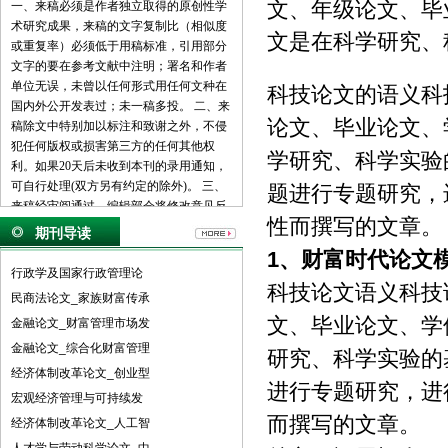
文、年级论文、毕
一、来稿必须是作者独立取得的原创性学
术研究成果，来稿的文字复制比（相似度
文是在科学研究、
或重复率）必须低于用稿标准，引用部分
文字的要在参考文献中注明；署名和作者
单位无误，未曾以任何形式用任何文种在
科技论文的语义科
国内外公开发表过；未一稿多投。 二、来
论文、毕业论文、
稿除文中特别加以标注和致谢之外，不侵
犯任何版权或损害第三方的任何其他权
学研究、科学实验
利。如果20天后未收到本刊的录用通知，
可自行处理(双方另有约定的除外)。 三、
题进行专题研究，
来稿经审阅通过，编辑部会将修改意见反
性而撰写的文章。
馈给您，您应在收到通知7天内提交修改
期刊导读
稿。作者享有引用和复制该文的权利及著
1、
财富时代论文
作权法的其它权利。 四、一般来说，4500
行政学及国家行政管理论
字（电脑WORD统计，图表另计）以下的
科技论文语义科技
民商法论文_家族财富传承
文章，不能说清问题，很难保证学术质
文、毕业论文、学
金融论文_财富管理市场发
量，本刊恕不受理。 五、论文格式及要
素：标题、作者、工作单位全称(院系处
金融论文_综合化财富管理
研究、科学实验的
室)、摘要、关键词、正文、注释、参考文
经济体制改革论文_创业型
献(遵从国家标准：GB\T7714-2005，点击
进行专题研究，进
宏观经济管理与可持续发
查看参考文献格式示例)、作者简介(100字
而撰写的文章。
经济体制改革论文_人工智
内)、联系方式(通信地址、邮编、电话、
电子信箱)。 六、处理流程：（1） 通过电