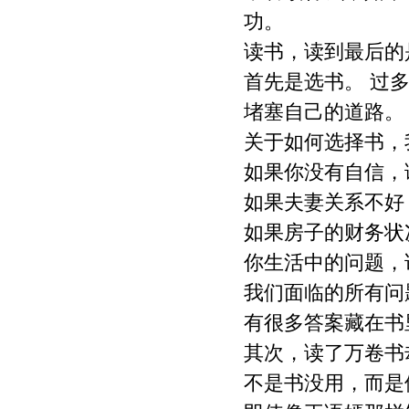
提出意见由作者自己修改。（4）作品在
功。
《文教资料》发表后，作者同意其电子版
同时发布在文教资料杂志社官方网上。
读书，读到最后的
（5）作者同意将其拥有的对其论文的汇
首先是选书。 过
编权、翻译权、印刷版和电子版的复制
权、网络传播权、发行权等权利在世界范
堵塞自己的道路。
围内无限期转让给《文教资料》杂志社。
本刊在与国内外文献数据库或检索系统进
关于如何选择书，
行交流合作时，不再征询作者意见，并且
如果你没有自信，
不再支付稿酬。 九、特别欢迎用电子文档
投稿，或邮寄编辑部,勿邮寄私人，以免延
如果夫妻关系不好
误稿件处理时间。
如果房子的财务状
你生活中的问题，
我们面临的所有问
有很多答案藏在书
其次，读了万卷书
不是书没用，而是