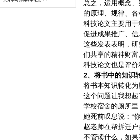
人才学与劳动科学论文_中
总之，运用概念、
子邮件将稿件发到我刊唯一投稿信箱
的原理、规律、各
（2）我刊初审周期为2－3个工作日，请
在投稿3天后查看您的邮箱，收阅我们的
科技论文主要用于
审稿回复或用稿通知；若30天内没有收到
我们的回复，稿件可自行处理。（3）按
促进成果推广、信
用稿通知上的要求办理相关手续后，稿件
这些发表表明，研
将进入出版程序。（4） 杂志出刊后，我
们会按照您提供的地址免费奉寄样刊。
们共享的精神财富
七、凡向文教资料杂志社投稿者均被视为
接受如下声明：（1）稿件必须是作者本
科技论文也是评价
人独立完成的，属原创作品（包括翻
2、
将书中的知识
译），杜绝抄袭行为，严禁学术腐败现
象，严格学术不端检测，如发现系抄袭作
将书本知识转化为
品并由此引起的一切责任均由作者本人承
担，本刊不承担任何民事连带责任。
这个问题让我想起
（2）本刊发表的所有文章，除另有说明
学校宿舍的厕所里
外，只代表作者本人的观点，不代表本刊
观点。由此引发的任何纠纷和争议本刊不
她死前叹息说：“
受任何牵连。（3）本刊拥有自主编辑
权，但仅限于不违背作者原意的技术性调
赵老师在帮拆迁户
整。如必须进行重大改动的，编辑部有义
不管读什么，如果
务告知作者，或由作者授权编辑修改，或