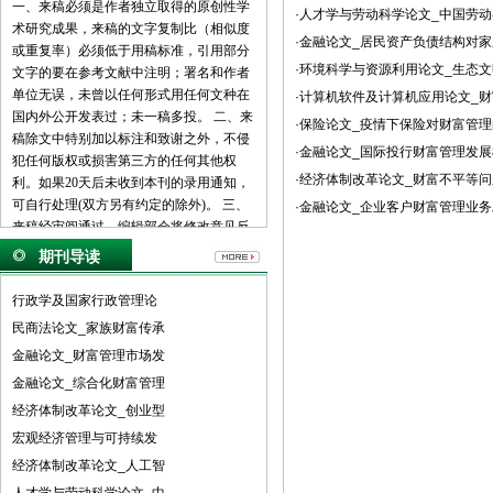
一、来稿必须是作者独立取得的原创性学
·人才学与劳动科学论文_中国劳
术研究成果，来稿的文字复制比（相似度
·金融论文_居民资产负债结构对
或重复率）必须低于用稿标准，引用部分
·环境科学与资源利用论文_生态
文字的要在参考文献中注明；署名和作者
单位无误，未曾以任何形式用任何文种在
·计算机软件及计算机应用论文_
国内外公开发表过；未一稿多投。 二、来
·保险论文_疫情下保险对财富管
稿除文中特别加以标注和致谢之外，不侵
·金融论文_国际投行财富管理发
犯任何版权或损害第三方的任何其他权
·经济体制改革论文_财富不平等
利。如果20天后未收到本刊的录用通知，
可自行处理(双方另有约定的除外)。 三、
·金融论文_企业客户财富管理业
来稿经审阅通过，编辑部会将修改意见反
馈给您，您应在收到通知7天内提交修改
期刊导读
稿。作者享有引用和复制该文的权利及著
作权法的其它权利。 四、一般来说，4500
行政学及国家行政管理论
字（电脑WORD统计，图表另计）以下的
民商法论文_家族财富传承
文章，不能说清问题，很难保证学术质
金融论文_财富管理市场发
量，本刊恕不受理。 五、论文格式及要
素：标题、作者、工作单位全称(院系处
金融论文_综合化财富管理
室)、摘要、关键词、正文、注释、参考文
经济体制改革论文_创业型
献(遵从国家标准：GB\T7714-2005，点击
宏观经济管理与可持续发
查看参考文献格式示例)、作者简介(100字
经济体制改革论文_人工智
内)、联系方式(通信地址、邮编、电话、
电子信箱)。 六、处理流程：（1） 通过电