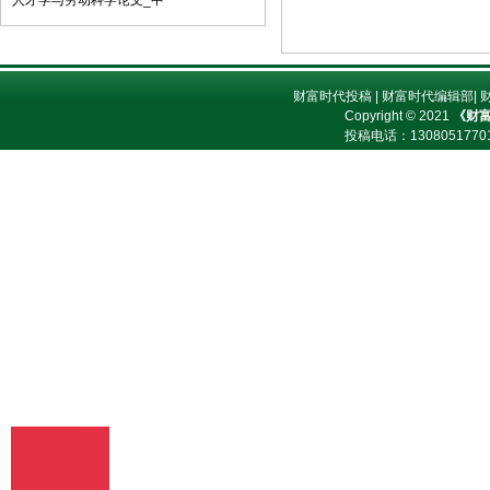
人才学与劳动科学论文_中
子邮件将稿件发到我刊唯一投稿信箱
（2）我刊初审周期为2－3个工作日，请
在投稿3天后查看您的邮箱，收阅我们的
审稿回复或用稿通知；若30天内没有收到
财富时代投稿
|
财富时代编辑部
|
我们的回复，稿件可自行处理。（3）按
Copyright © 2021
《财
用稿通知上的要求办理相关手续后，稿件
投稿电话：
13080517
将进入出版程序。（4） 杂志出刊后，我
们会按照您提供的地址免费奉寄样刊。
七、凡向文教资料杂志社投稿者均被视为
接受如下声明：（1）稿件必须是作者本
人独立完成的，属原创作品（包括翻
译），杜绝抄袭行为，严禁学术腐败现
象，严格学术不端检测，如发现系抄袭作
品并由此引起的一切责任均由作者本人承
担，本刊不承担任何民事连带责任。
（2）本刊发表的所有文章，除另有说明
外，只代表作者本人的观点，不代表本刊
观点。由此引发的任何纠纷和争议本刊不
受任何牵连。（3）本刊拥有自主编辑
权，但仅限于不违背作者原意的技术性调
整。如必须进行重大改动的，编辑部有义
务告知作者，或由作者授权编辑修改，或