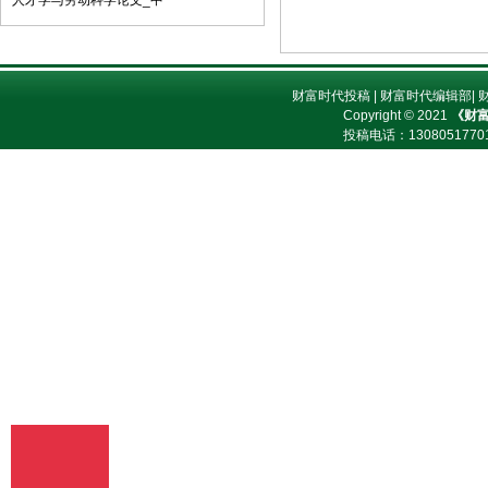
人才学与劳动科学论文_中
子邮件将稿件发到我刊唯一投稿信箱
（2）我刊初审周期为2－3个工作日，请
在投稿3天后查看您的邮箱，收阅我们的
审稿回复或用稿通知；若30天内没有收到
财富时代投稿
|
财富时代编辑部
|
我们的回复，稿件可自行处理。（3）按
Copyright © 2021
《财
用稿通知上的要求办理相关手续后，稿件
投稿电话：
13080517
将进入出版程序。（4） 杂志出刊后，我
们会按照您提供的地址免费奉寄样刊。
七、凡向文教资料杂志社投稿者均被视为
接受如下声明：（1）稿件必须是作者本
人独立完成的，属原创作品（包括翻
译），杜绝抄袭行为，严禁学术腐败现
象，严格学术不端检测，如发现系抄袭作
品并由此引起的一切责任均由作者本人承
担，本刊不承担任何民事连带责任。
（2）本刊发表的所有文章，除另有说明
外，只代表作者本人的观点，不代表本刊
观点。由此引发的任何纠纷和争议本刊不
受任何牵连。（3）本刊拥有自主编辑
权，但仅限于不违背作者原意的技术性调
整。如必须进行重大改动的，编辑部有义
务告知作者，或由作者授权编辑修改，或