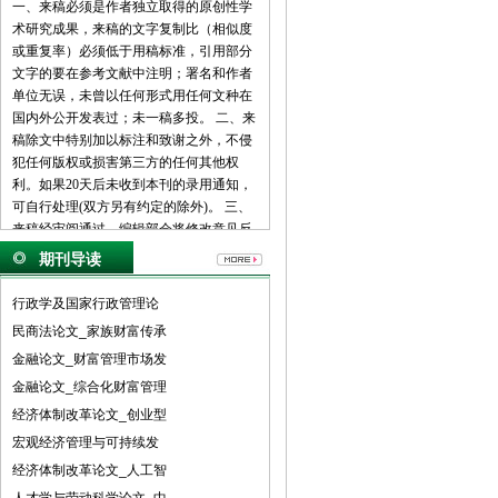
一、来稿必须是作者独立取得的原创性学
术研究成果，来稿的文字复制比（相似度
或重复率）必须低于用稿标准，引用部分
文字的要在参考文献中注明；署名和作者
单位无误，未曾以任何形式用任何文种在
国内外公开发表过；未一稿多投。 二、来
稿除文中特别加以标注和致谢之外，不侵
犯任何版权或损害第三方的任何其他权
利。如果20天后未收到本刊的录用通知，
可自行处理(双方另有约定的除外)。 三、
来稿经审阅通过，编辑部会将修改意见反
馈给您，您应在收到通知7天内提交修改
期刊导读
稿。作者享有引用和复制该文的权利及著
作权法的其它权利。 四、一般来说，4500
行政学及国家行政管理论
字（电脑WORD统计，图表另计）以下的
民商法论文_家族财富传承
文章，不能说清问题，很难保证学术质
金融论文_财富管理市场发
量，本刊恕不受理。 五、论文格式及要
素：标题、作者、工作单位全称(院系处
金融论文_综合化财富管理
室)、摘要、关键词、正文、注释、参考文
经济体制改革论文_创业型
献(遵从国家标准：GB\T7714-2005，点击
宏观经济管理与可持续发
查看参考文献格式示例)、作者简介(100字
经济体制改革论文_人工智
内)、联系方式(通信地址、邮编、电话、
电子信箱)。 六、处理流程：（1） 通过电