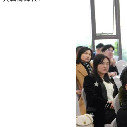
人才学与劳动科学论文_中
子邮件将稿件发到我刊唯一投稿信箱
（2）我刊初审周期为2－3个工作日，请
在投稿3天后查看您的邮箱，收阅我们的
审稿回复或用稿通知；若30天内没有收到
我们的回复，稿件可自行处理。（3）按
用稿通知上的要求办理相关手续后，稿件
将进入出版程序。（4） 杂志出刊后，我
们会按照您提供的地址免费奉寄样刊。
七、凡向文教资料杂志社投稿者均被视为
接受如下声明：（1）稿件必须是作者本
人独立完成的，属原创作品（包括翻
译），杜绝抄袭行为，严禁学术腐败现
象，严格学术不端检测，如发现系抄袭作
品并由此引起的一切责任均由作者本人承
担，本刊不承担任何民事连带责任。
（2）本刊发表的所有文章，除另有说明
外，只代表作者本人的观点，不代表本刊
观点。由此引发的任何纠纷和争议本刊不
受任何牵连。（3）本刊拥有自主编辑
权，但仅限于不违背作者原意的技术性调
整。如必须进行重大改动的，编辑部有义
务告知作者，或由作者授权编辑修改，或