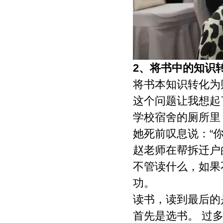
提出意见由作者自己修改。（4）作品在
《文教资料》发表后，作者同意其电子版
同时发布在文教资料杂志社官方网上。
（5）作者同意将其拥有的对其论文的汇
编权、翻译权、印刷版和电子版的复制
权、网络传播权、发行权等权利在世界范
围内无限期转让给《文教资料》杂志社。
2、
将书中的知识
本刊在与国内外文献数据库或检索系统进
将书本知识转化为
行交流合作时，不再征询作者意见，并且
不再支付稿酬。 九、特别欢迎用电子文档
这个问题让我想起
投稿，或邮寄编辑部,勿邮寄私人，以免延
误稿件处理时间。
学校宿舍的厕所里
她死前叹息说：“
赵老师在帮拆迁户
不管读什么，如果
功。
读书，读到最后的
首先是选书。 过