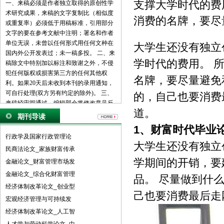
支撑大学时代的费
一、来稿必须是作者独立取得的原创性学
术研究成果，来稿的文字复制比（相似度
消费的名牌，要尽
或重复率）必须低于用稿标准，引用部分
文字的要在参考文献中注明；署名和作者
单位无误，未曾以任何形式用任何文种在
大学生还没有独立
国内外公开发表过；未一稿多投。 二、来
学时代的费用。 
稿除文中特别加以标注和致谢之外，不侵
犯任何版权或损害第三方的任何其他权
名牌，要尽量避免
利。如果20天后未收到本刊的录用通知，
可自行处理(双方另有约定的除外)。 三、
的，自己也要消费
来稿经审阅通过，编辑部会将修改意见反
道。
馈给您，您应在收到通知7天内提交修改
期刊导读
稿。作者享有引用和复制该文的权利及著
1、
财富时代毕业
作权法的其它权利。 四、一般来说，4500
行政学及国家行政管理论
字（电脑WORD统计，图表另计）以下的
大学生还没有独立
民商法论文_家族财富传承
文章，不能说清问题，很难保证学术质
学期间的开销，要
金融论文_财富管理市场发
量，本刊恕不受理。 五、论文格式及要
素：标题、作者、工作单位全称(院系处
金融论文_综合化财富管理
品。 尽量做到什
室)、摘要、关键词、正文、注释、参考文
经济体制改革论文_创业型
献(遵从国家标准：GB\T7714-2005，点击
己也要消费最后走
宏观经济管理与可持续发
查看参考文献格式示例)、作者简介(100字
经济体制改革论文_人工智
内)、联系方式(通信地址、邮编、电话、
电子信箱)。 六、处理流程：（1） 通过电